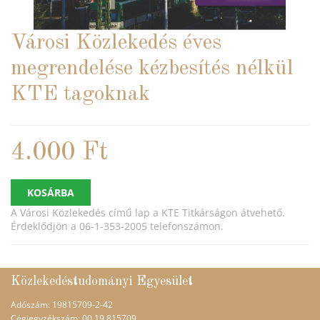
Városi Közlekedés éves
megrendelése kézbesítés nélkül
KTE tagoknak
4.000
Ft
KOSÁRBA
A Városi Közlekedés című lap a KTE Titkárságon átvehető.
Érdeklődjön a 06-1-353-2005 telefonszámon.
Közlekedéstudományi Egyesület
Adószám: 19815709-2-42
Cégjegyzékszám: 00 19 815709