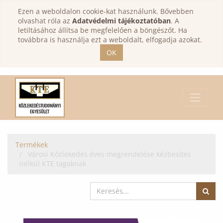
Ezen a weboldalon cookie-kat használunk. Bővebben
olvashat róla az
Adatvédelmi tájékoztatóban
. A
letiltásához állítsa be megfelelően a böngészőt. Ha
továbbra is használja ezt a weboldalt, elfogadja azokat.
OK
Termékek
Városi Közlekedés éves megrendelése kézbesítés
nélkül KTE tagoknak