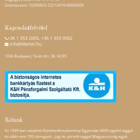
Számlaszám: 10200823-22212474-00000000
KTE weboldal
Kapcsolatfelvétel
+36 1 353 2005
, +36 1 353 0562
info@ktenet.hu
1066 Budapest, Teréz Krt. 38. II/235.
Rólunk
Az 1949-ben alapított Közlekedéstudományi Egyesület 4000 egyéni taggal
és több mint 100 támogató-, jogi és pártoló taggal Magyarország egyik